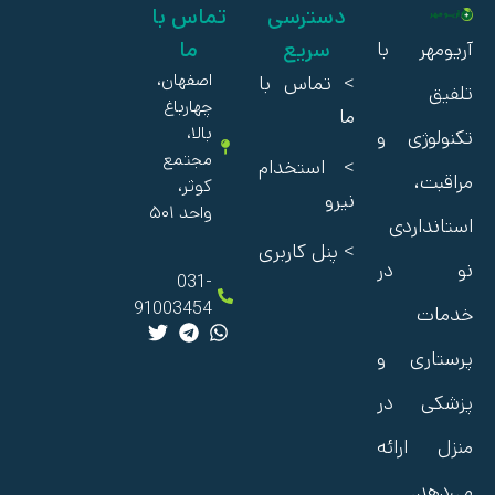
دسترسی
تماس با
سریع
ما
آریومهر با
اصفهان،
>
تماس با
تلفیق
چهارباغ
ما
بالا،
تکنولوژی و
مجتمع
> استخدام
مراقبت،
کوثر،
نیرو
واحد ۵۰۱
استانداردی
> پنل کاربری
نو در
031-
91003454
خدمات
پرستاری و
پزشکی در
منزل ارائه
می‌دهد.